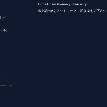
E-mail: dsm＃yamaguchi-u.ac.jp
※上記の#をアットマークに置き換えて下さい
レベ
ベル）