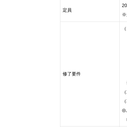
2
定員
※
（
・
ラ
・
修了要件
講
※
（
（
◎
山