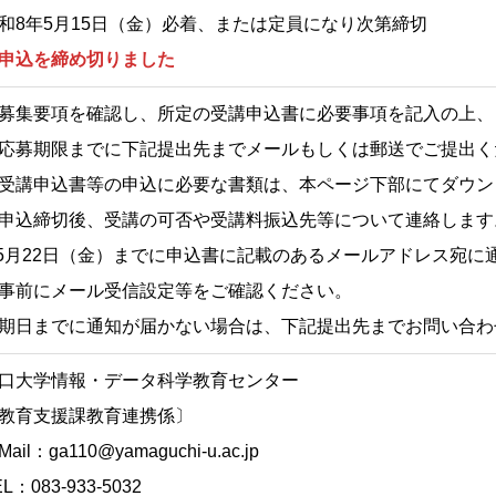
和8年5月15日（金）必着、または定員になり次第締切
申込を締め切りました
募集要項を確認し、所定の受講申込書に必要事項を記入の上、
募期限までに下記提出先までメールもしくは郵送でご提出く
講申込書等の申込に必要な書類は、本ページ下部にてダウン
申込締切後、受講の可否や受講料振込先等について連絡します
5月22日（金）までに申込書に記載のあるメールアドレス宛に
前にメール受信設定等をご確認ください。
日までに通知が届かない場合は、下記提出先までお問い合わ
口大学情報・データ科学教育センター
教育支援課教育連携係〕
Mail：ga110@yamaguchi-u.ac.jp
EL：083-933-5032