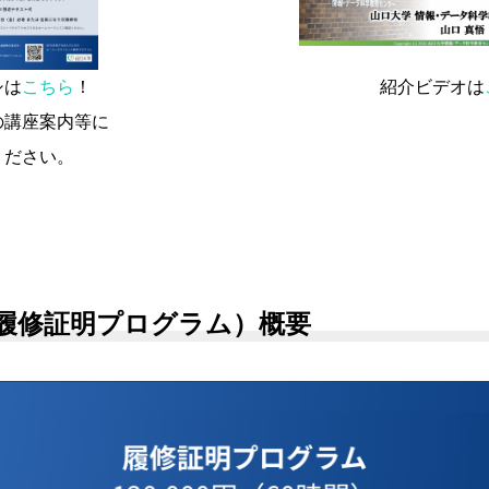
は
こちら
！ 紹介ビデオは
案内等に
い。
（履修証明プログラム）概要