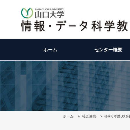
ホーム
センター概要
ホーム
>
社会連携
>
令和8年度DX