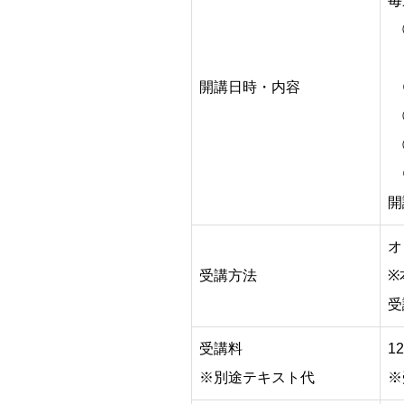
毎
⓪
※
開講日時・内容
①
②
③
④
開
オ
受講方法
※
受
受講料
1
※別途テキスト代
※