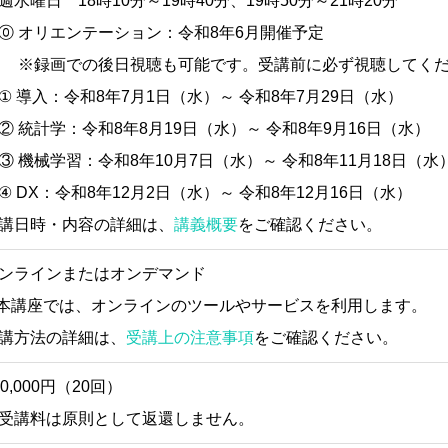
週水曜日 18時10分～19時40分、19時50分～21時20分
 オリエンテーション：令和8年6月開催予定
録画での後日視聴も可能です。受講前に必ず視聴してくだ
 導入：令和8年7月1日（水）～ 令和8年7月29日（水）
 統計学：令和8年8月19日（水）～ 令和8年9月16日（水）
 機械学習：令和8年10月7日（水）～ 令和8年11月18日（水
 DX：令和8年12月2日（水）～ 令和8年12月16日（水）
講日時・内容の詳細は、
講義概要
をご確認ください。
ンラインまたはオンデマンド
本講座では、オンラインのツールやサービスを利用します。
講方法の詳細は、
受講上の注意事項
をご確認ください。
20,000円（20回）
受講料は原則として返還しません。