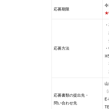
令
応募期限
★
・
応
受
応募方法
・
※
事
期
山
〔
応募書類の提出先・
E-
問い合わせ先
T